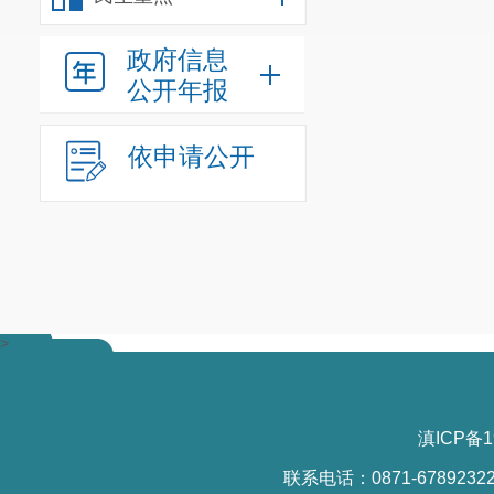
政府信息
公开年报
依申请公开
>
滇ICP备1
联系电话：0871-6789232