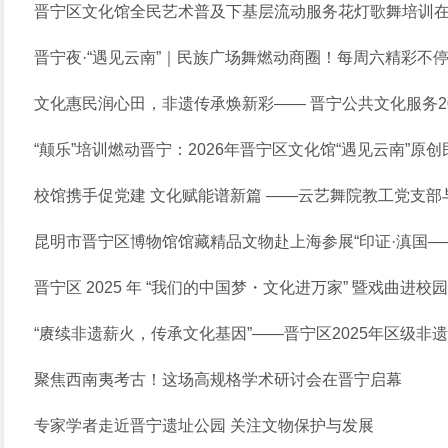
晋宁区文化馆全民艺术普及下基层流动服务花灯歌舞培训
晋宁夜·“遇见云南”｜民族广场舞燃动商圈！每周六精彩不
文化惠民润心田，非遗传承焕新彩—— 晋宁公共文化服务2
“颠乐”培训燃动晋宁：2026年晋宁区文化馆“遇见云南”原创
校馆携手促党建 文化赋能谱新篇 ——云艺舞院教工党支部与晋
昆明市晋宁区博物馆馆藏精品文物赴上海参展“印证·滇国—
晋宁区 2025 年 “我们的中国梦・文化进万家” 暨戏曲进校
“赓续非遗薪火，传承文化基因”——晋宁区2025年区级非
聚焦西南夷考古！这场高规格学术研讨会在晋宁启幕
专家学者走近晋宁遗址公园 关注文物保护与发展