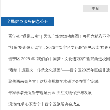
更多
全民健身服务信息公开
晋宁夜·“遇见云南”｜民族广场舞燃动商圈！每周六精彩不
“颠乐”培训燃动晋宁：2026年晋宁区文化馆“遇见云南”原创
晋宁区 2025 年 “我们的中国梦・文化进万家” 暨戏曲进校
“赓续非遗薪火，传承文化基因”——晋宁区2025年区级非
聚焦西南夷考古！这场高规格学术研讨会在晋宁启幕
专家学者走近晋宁遗址公园 关注文物保护与发展
滇池南岸 心安晋宁丨晋宁区旅居协会成立