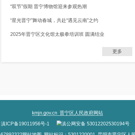
“双节”假期 晋宁博物馆迎来参观热潮
“星光晋宁”舞动春城，共赴“遇见云南”之约
2025年晋宁区文化馆太极拳培训班 圆满结业
更多
kmjn.gov.cn
晋宁区人民政府网站
滇ICP备19011956号-1
滇公网安备 53012202530194号
7892322
网站地图
网站标识：5301220001 昆明市晋宁区人