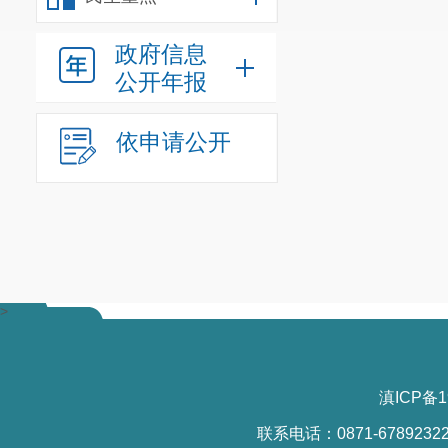
政府信息
公开年报
依申请公开
>
滇ICP备1
联系电话：0871-6789232