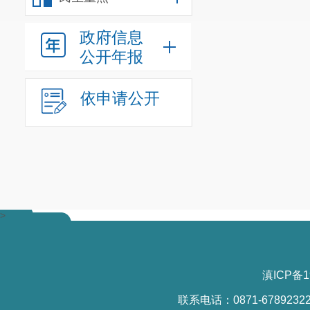
政府信息
公开年报
依申请公开
>
滇ICP备1
联系电话：0871-6789232