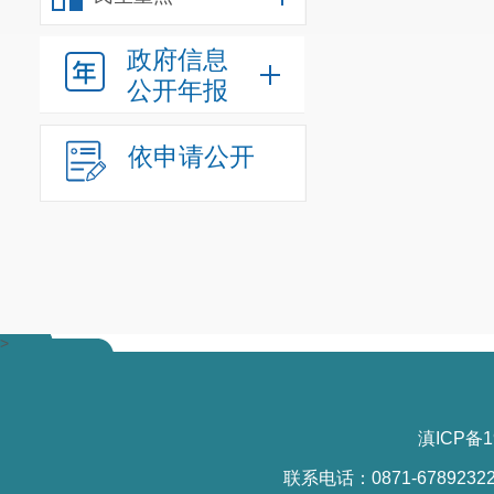
政府信息
公开年报
依申请公开
>
滇ICP备1
联系电话：0871-6789232