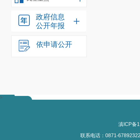
政府信息
公开年报
依申请公开
>
滇ICP备1
联系电话：0871-6789232