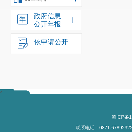
政府信息
公开年报
依申请公开
>
滇ICP备1
联系电话：0871-6789232