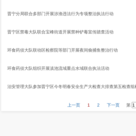
晋宁分局联合多部门开展涉渔违法行为专项整治执法行动
晋宁区禁毒大队联合宝峰街道开展禁种铲毒宣传踏查活动
环食药侦大队联动区检察院等部门开展夜间偷捕鱼整治行动
环食药侦大队组织开展滇池流域重点水域联合执法活动
治安管理大队参加晋宁区今冬明春安全生产大检查大排查第五检查组
上一页
1
2
下一页
第