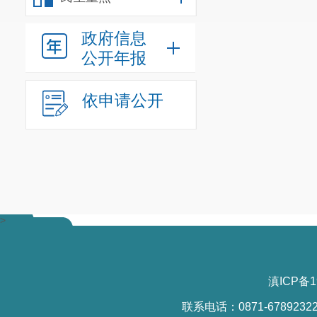
政府信息
公开年报
依申请公开
>
滇ICP备1
联系电话：0871-6789232