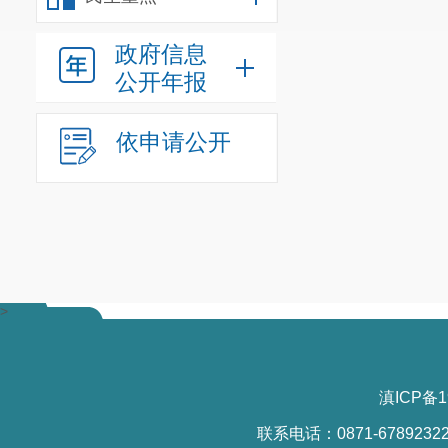
政府信息
公开年报
依申请公开
>
滇ICP备1
联系电话：0871-6789232