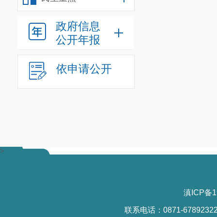
政府信息
公开年报
依申请公开
>
滇ICP备1
联系电话：0871-6789232