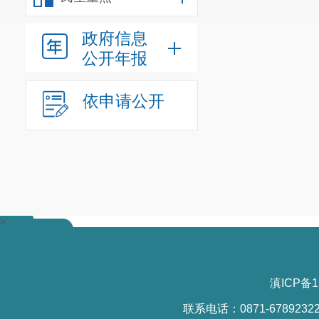
政府信息
公开年报
依申请公开
>
滇ICP备1
联系电话：0871-6789232