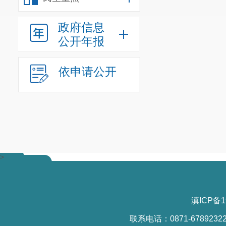
政府信息
公开年报
依申请公开
>
滇ICP备1
联系电话：0871-6789232