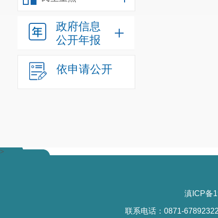
政府信息
公开年报
依申请公开
>
滇ICP备1
联系电话：0871-6789232