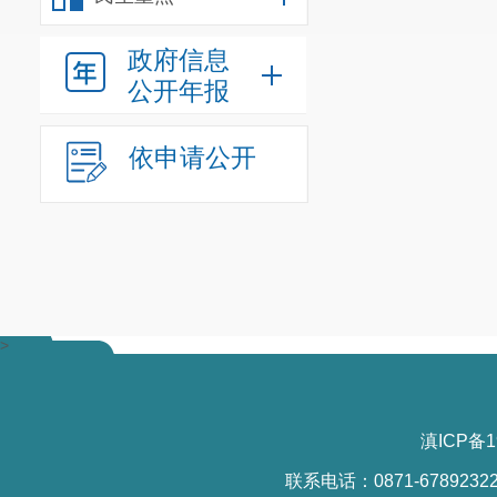
政府信息
公开年报
依申请公开
>
滇ICP备1
联系电话：0871-6789232