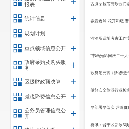
古滇朵拉萌宠乐园门
报表
统计信息
春意盎然 花开和璟 
规划计划
河泊所遗址考古工作
重点领域信息公开
“书画光影同庆二十大
政府采购及购买服
务
歌舞闹元宵 相约聚晋
区级财政预决算
做好安全旅游行业检
减税降费信息公开
早部署早落实 营造
公务员管理信息公
开
喜讯：晋宁区新添3