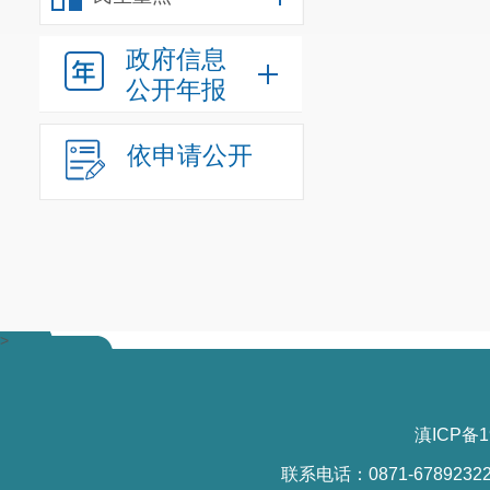
政府信息
公开年报
依申请公开
>
滇ICP备1
联系电话：0871-6789232