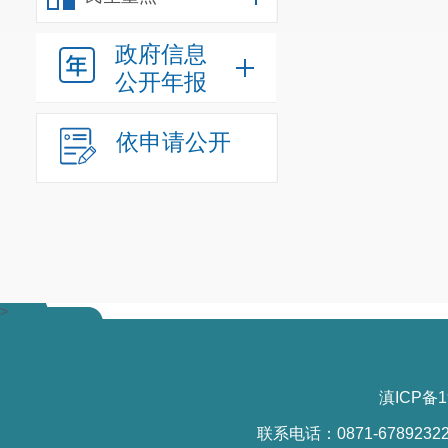
政府信息
公开年报
依申请公开
>
滇ICP备1
联系电话：0871-6789232