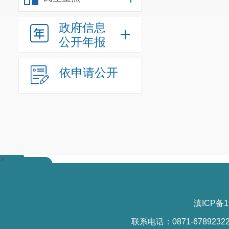
政府信息
公开年报
依申请公开
>
滇ICP备1
联系电话：0871-6789232