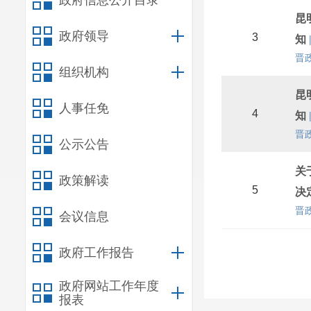
政府信息公开目录
昆
政府领导
3
知
晋政
组织机构
昆
人事任免
4
知
晋政
公示公告
关
政策解读
5
决
晋政
会议信息
政府工作报告
政府网站工作年度
报表