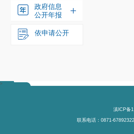
政府信息
公开年报
依申请公开
>
滇ICP备1
联系电话：0871-6789232