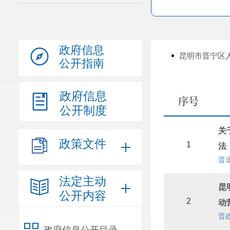
政府信息
昆明市晋宁区
公开指南
政府信息
序号
公开制度
关
政策文件
1
法
晋退
法定主动
昆
公开内容
2
动
晋政