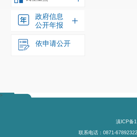
政府信息
公开年报
依申请公开
>
滇ICP备1
联系电话：0871-6789232