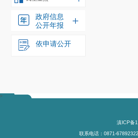
政府信息
公开年报
依申请公开
>
滇ICP备1
联系电话：0871-6789232