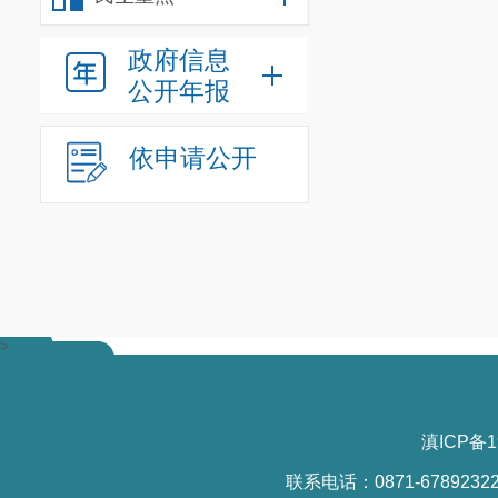
以上罚款
政府信息
法》和《罚款
公开年报
日起
15日内
依申请公开
纳罚款后，应
罚款数额的
3
你如不服
人民政府申请
铁路运输法院
>
决定的执行。
逾期不申
滇ICP备1
依法申请人民
联系电话：0871-6789232