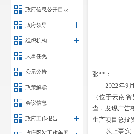
政府信息公开目录
政府领导
组织机构
人事任免
公示公告
张**：
2
02
2
年
9
政策解读
（位于云南省
会议信息
查
，发现
广告
政府工作报告
生产项目
总投
以上事实
政府网站工作年度