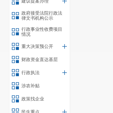
建议提案办理
依据《中
政府接受法院行政法
依法报批建设
律文书机构公示
重新报批或者
行政事业性收费项目
情况
以上环境保护
目总投资额百
重大决策预公开
位直接负责的
财政资金直达基层
省生态环境行
行政执法
法行为个性裁
反环境影响评
涉农补贴
命令
和行政处
政策找企业
1.
对
“
未批
民生重点
2.
罚款人