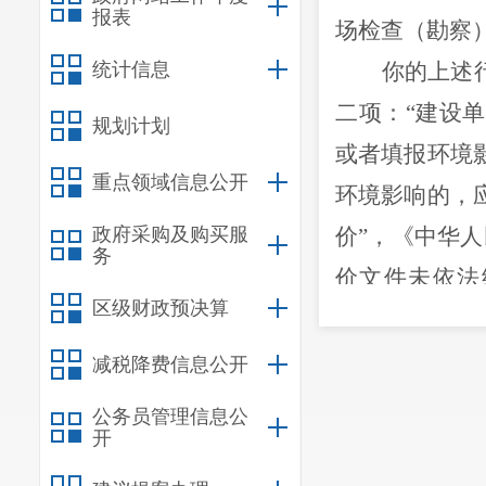
报表
场检查（勘察
统计信息
你
的上述
二项：
“
建设单
规划计划
或者填报环境
重点领域信息公开
环境影响的，
政府采购及购买服
价
”
，《中华人
务
价文件未依法
区级财政预决算
设
”
之规定
。
我局于
20
减税降费信息公开
字〔
20
2
2
〕
32
公务员管理信息公
并明确告知你
开
述、申辩及听