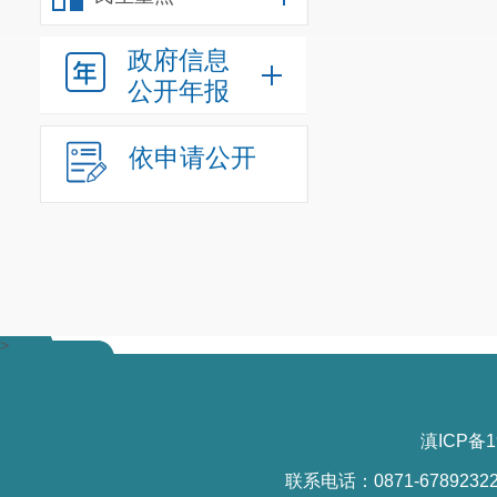
政府信息
公开年报
依申请公开
>
滇ICP备1
联系电话：0871-6789232