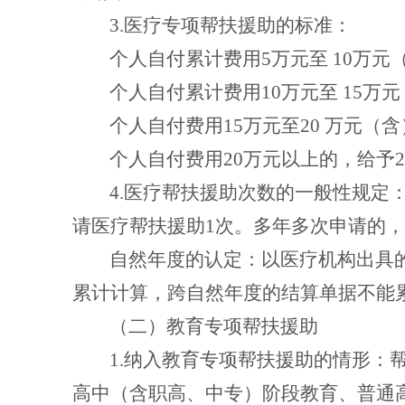
3.
医疗专项帮扶援助的标准：
个人自付累计费用
5
万元至
10
万元
个人自付累计费用
10
万元至
15
万元
个人自付费用
15
万元至
20
万元（含
个人自付费用
20
万元以上的，给予
2
4.
医疗帮扶援助次数的一般性规定
请医疗帮扶援助
1
次。多年多次申请的，
自然年度的认定：以医疗机构出具
累计计算，跨自然年度的结算单据不能
（二）教育专项帮扶援助
1.
纳入教育专项帮扶援助的情形：
高中（含职高、中专）阶段教育、普通