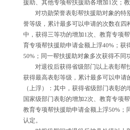
援助、其他专项帮扶援助各增加
1
次；教
对功勋荣誉表彰帮扶援助对象的特
誉等级，累计最多可以申请的次数在四
中，获得三等功的增加
1
次、教育专项帮
育专项帮扶援助申请金额上浮
40%
；获
50%
；同一帮扶援助对象多次获得不同
对退役后获得省级部门以上表彰帮
获得最高表彰等级，累计最多可以申请
（上浮）：其中，获得省级部门表彰的
国家级部门表彰的增加
2
次、教育专项帮
教育专项帮扶援助申请金额上浮
50%
；
认定。