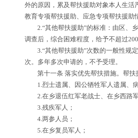
外的原因，累及帮扶援助对象本人生活
教育专项帮扶援助、应急专项帮扶援助情
2.
“其他帮扶援助”的标准：由区、
调查后，综合困难程度，给予不超过
20
3.
“其他帮扶援助”次数的一般性规
次。多年多次申请的，不予受理。
第十一条
落实优先帮扶措施。帮扶
1.
烈士遗属、因公牺牲军人遗属、
2.
在乡退伍红军老战士、在乡西路
3.
残疾军人；
4.
两参人员；
5.
在乡复员军人；