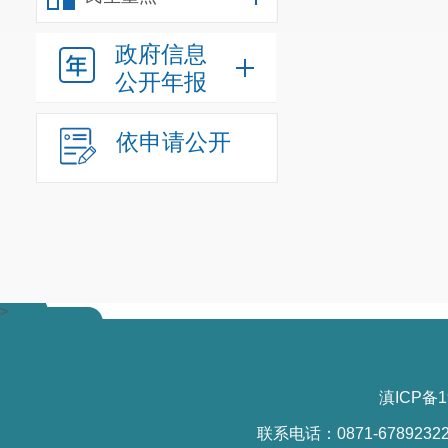
政府信息
公开年报
依申请公开
>
滇ICP备1
联系电话：0871-6789232