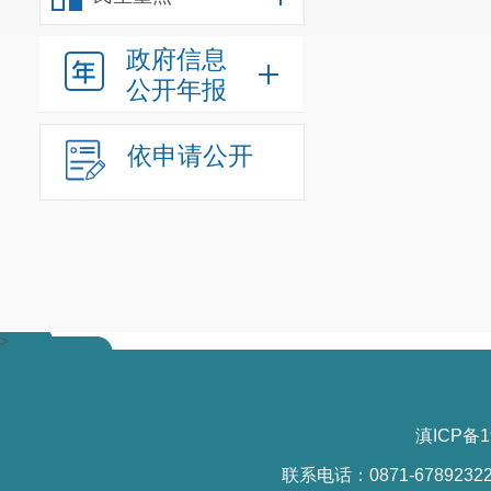
政府信息
公开年报
依申请公开
>
滇ICP备1
联系电话：0871-6789232