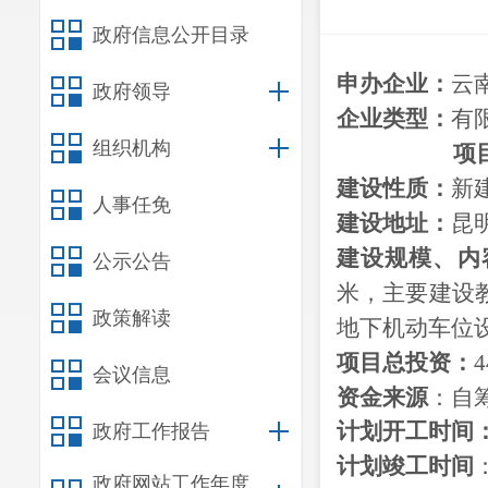
政府信息公开目录
申办企业：
云
政府领导
企业类型：
有
组织机构
项
建设性质：
新
人事任免
建设地址：
昆
建设
规模、
内
公示公告
米，主要建设
政策解读
地下机动车位设
项目总投资：
4
会议信息
资金来源
：自
计划开工时间
政府工作报告
计划竣工时间
政府网站工作年度