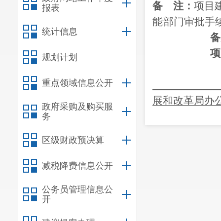
备
注：
项目
报表
能
部门审批手
统计信息
备
项
规划计划
重点领域信息公开
展和改革局办
政府采购及购买服
务
区级财政预决算
减税降费信息公开
公务员管理信息公
开