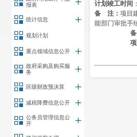
计划竣工时间
报表
备
注：
项目
统计信息
能
部门审批手
备
规划计划
项
重点领域信息公开
政府采购及购买服
和改革局办公
务
区级财政预决算
减税降费信息公开
公务员管理信息公
开