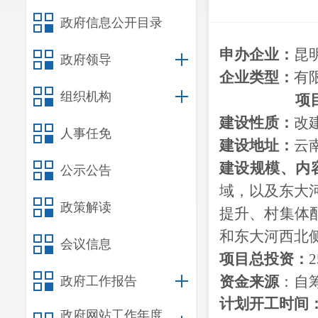
政府信息公开目录
申办企业：
昆
政府领导
企业类型：
有
组织机构
项
建设性质：
改
人事任免
建设地址：
云
建设
规模、
内
公示公告
域，以及东大河
政策解读
提升、村集体
和东大河西北
会议信息
项目总投资：
2
资金来源
：自
政府工作报告
计划开工时间
政府网站工作年度