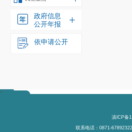
政府信息
公开年报
依申请公开
>
滇ICP备1
联系电话：0871-6789232