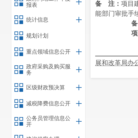
备
注：
项目
报表
能
部门审批手
统计信息
备
项
规划计划
重点领域信息公开
展和改革局办
政府采购及购买服
务
区级财政预决算
减税降费信息公开
公务员管理信息公
开