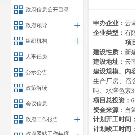
政府信息公开目录
申办企业：
云
政府领导
企业类型：
有
组织机构
项
建设性质：
新
人事任免
建设地址：
云
建设
规模、
内
公示公告
生产厂房、宿
政策解读
吨、水溶色素3
项目总投资：
会议信息
资金来源
：自
计划开工时间
政府工作报告
计划竣工时间
政府网站工作年度