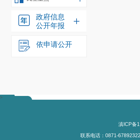
政府信息
公开年报
依申请公开
>
滇ICP备1
联系电话：0871-6789232