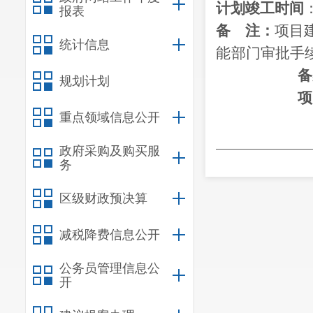
计划竣工时间
报表
备
注：
项目
统计信息
能
部门审批手
备
规划计划
项
重点领域信息公开
政府采购及购买服
展和改革局办
务
区级财政预决算
减税降费信息公开
公务员管理信息公
开