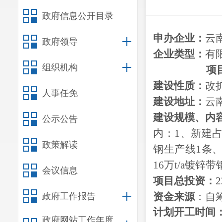
政府信息公开目录
申办企业：
云
政府领导
企业类型：
有
组织机构
项
建设性质：
改
人事任免
建设地址：
云
建设
规模、
内
公示公告
内：1、新建占
政策解读
钢生产线1条、
16万t/a镀锌
会议信息
项目总投资：
2
资金来源
：自
政府工作报告
计划开工时间
政府网站工作年度