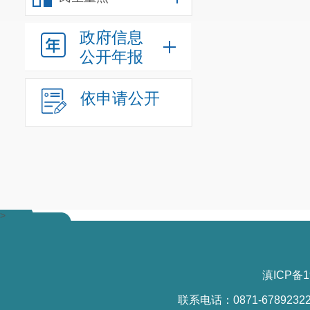
政府信息
公开年报
依申请公开
>
滇ICP备1
联系电话：0871-6789232