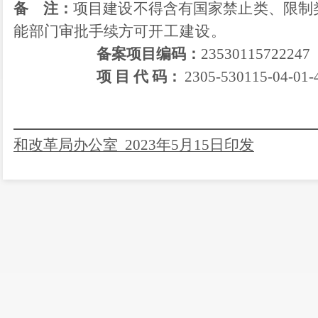
备
注：
项目建设不得含有国家禁止类、限制
能
部门审批手续方可
开工建设。
备案项目编码：
2
3
530
115722247
项
目
代
码
：
2305-530115-04-01-
和改革局办公室
20
23
年
5
月
15
日印发