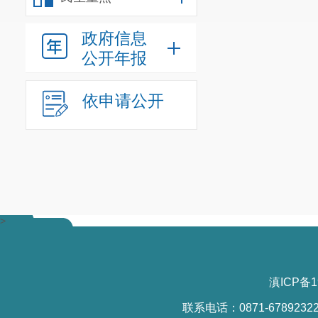
政府信息
公开年报
依申请公开
>
滇ICP备1
联系电话：0871-6789232