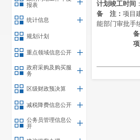
计划竣工时间
报表
备
注：
项目
统计信息
能
部门审批手
备
规划计划
项
重点领域信息公开
政府采购及购买服
和改革局办公
务
区级财政预决算
减税降费信息公开
公务员管理信息公
开