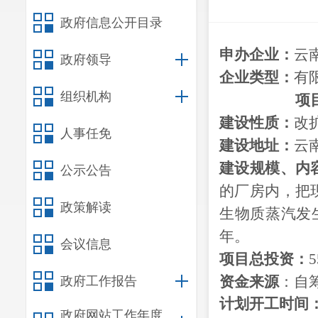
政府信息公开目录
申办企业：
云
政府领导
企业类型：
有
组织机构
项
建设性质：
改
人事任免
建设地址：
云
建设
规模、
内
公示公告
的厂房内，把现有
政策解读
生物质蒸汽发
年。
会议信息
项目总投资：
资金来源
：自
政府工作报告
计划开工时间
政府网站工作年度