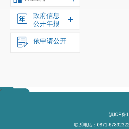
政府信息
公开年报
依申请公开
>
滇ICP备1
联系电话：0871-6789232