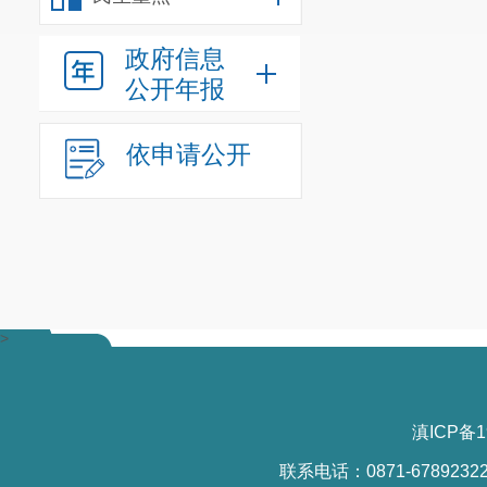
政府信息
公开年报
依申请公开
>
滇ICP备1
联系电话：0871-6789232