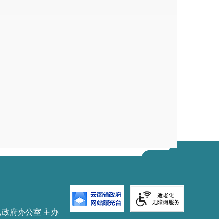
公共服务和市场化服务协同发展。
标准保护以及促进公共服务提质增效等
个方面，提
4
催生新产业、新模式、新动能，是发展新质生产力
新型工业化等战略布局，强化对科技创新力量、科
务机构主动了解跟踪创新主体对知识产权公共服务
权信息分析利用、知识产权战略咨询、产业发展分
心技术攻关和产业创新发展。
权转化运用，是党中央关心的重点，也是近几年知
—
年）》关于“梳理盘活高校和科研机构存量专
2025
利产业化为目标，开展针对性公共服务，协同推进专
盘活高校存量专利的服务支撑，促进存量专利向重
掘中小微企业需求，促进中小微企业实现以专利产
开展专利转化运用服务，加快创新成果向现实生产
民政府办公室 主办