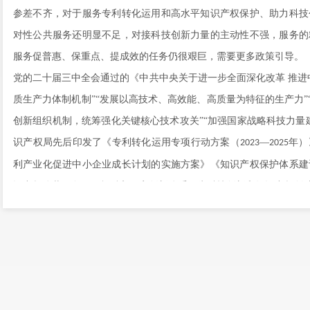
参差不齐，对于服务专利转化运用和高水平知识产权保护、助力科技
对性公共服务还明显不足，对接科技创新力量的主动性不强，服务的
服务促普惠、保重点、提成效的任务仍很艰巨，需要更多政策引导。
党的二十届三中全会通过的《中共中央关于进一步全面深化改革
推进
质生产力体制机制”“发展以高技术、高效能、高质量为特征的生产力”
创新组织机制，统筹强化关键核心技术攻关”“加强国家战略科技力量
识产权局先后印发了《专利转化运用专项行动方案（
—
年）
2023
2025
利产业化促进中小企业成长计划的实施方案》《知识产权保护体系建
识产权公共服务要积极融入国家创新体系，为科技创新和知识产权创
此次《指导意见》的编制，就是要推动知识产权公共服务工作融入国
共服务贯彻于知识产权创造、运用、保护、管理和服务工作全链条全
用体系协同发力，充分发挥知识产权培育发展新质生产力、支撑高质
《指导意见》作为对省级知识产权管理部门的指导性文件，要求各省
权公共服务机构统筹管理和分类指导，要围绕知识产权发展要事中的