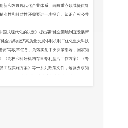
创新和发展现代化产业体系、面向重点领域提供针
精准性和针对性还需要进一步提升。知识产权公共
中国式现代化的决定》提出要
“健全因地制宜发展新
“健全推动经济高质量发展体制机制”“优化重大科技
建设”等改革任务。为落实党中央决策部署，国家知
》《高校和科研机构存量专利盘活工作方案》《专
设工程实施方案》等一系列政策文件，这就要求知
造、运用、保护提供更大力度的支撑和保障。
家发展大局中去定位、谋划和推进，把知识产权公
过程，促进知识产权公共服务体系与保护体系、运
量发展的重要作用。
级知识产权管理部门加强对辖区内各级各类知识产
重点任务和专项任务，聚焦知识产权工作全链条，