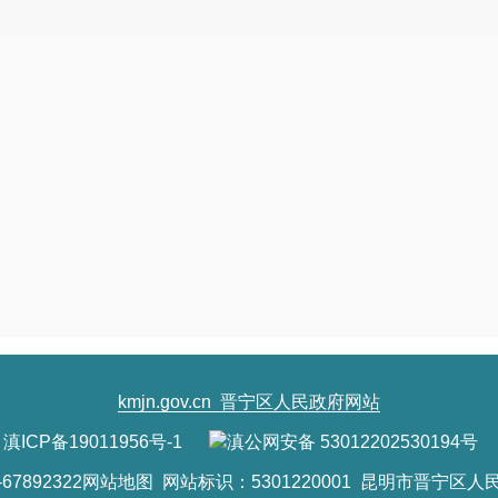
识产权公共服务体系与保护体系、运用体系协同发力，推动知识产权
第二至第五部分分别从公共服务支撑高质量创造、高效益运用、高
出
条针对性的具体举措。
13
一是强化攻关服务，为知识产权高质量创造提供动力。科技创新能够
的核心要素。要服务国家发展大局，围绕推进高水平科技自立自强、
技创新功能区、产业知识产权强链增效的公共服务支撑，引导公共服
的有关需求，充分发挥知识产权信息价值和作用，通过开展知识产
析、行业规划研究、知识产权风险预警等公共服务，更好支撑关键核
二是聚焦专利转化，协同推进知识产权高效益运用。全面推进知识产
识产权工作的重心。为贯彻落实《专利转化运用专项行动方案（
2023
利”“以专利产业化促进中小企业成长”等专项任务举措，提出要以专
kmjn.gov.cn
晋宁区人民政府网站
利转化运用。充分发挥高校国家知识产权信息服务中心作用，加强对
滇ICP备19011956号-1
滇公网安备 53012202530194号
点产业加速转化。引导公共服务机构面向中小企业开展帮扶，深度挖
业化为成长路径的内涵式创新发展。集聚公共服务与市场化服务力量
7892322
网站地图
网站标识：5301220001 昆明市晋宁区人