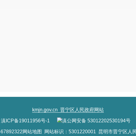
确所谓“按需认定”，是指“如果根据在案证
事人商标予以保护的，或系争商标的注册使用
当事人利益可能受到损害的，商标注册部门
定”。
2.问：如何理解《指南》新增驰名商标认
答：诚实信用原则是民商法的基本原则，
则。诚实信用原则要求一切市场参加者在不损
追求自己的利益。
2014年7月3日公布的《
定，“当事人请求驰名商标保护应当遵循诚实
据材料的真实性负责”。在请求认定驰名商标
kmjn.gov.cn
晋宁区人民政府网站
体事实的陈述，并提交大量的证据材料，这些
滇ICP备19011956号-1
滇公网安备 53012202530194号
案件时判定当事人商标是否已达到驰名程度、
7892322
网站地图
网站标识：5301220001 昆明市晋宁区人