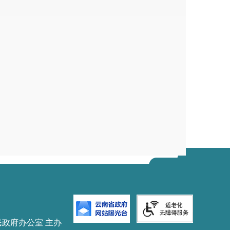
据能够适用《商标法》其他条款对当
不会导致混淆或者误导公众，致使
无需对当事人商标是否驰名进行认
定的诚实信用原则？
也是市场经济活动中的基本道德准
害他人利益和社会公益的前提下，
驰名商标认定和保护规定》第八条规
信用原则，并对事实及所提交的证
的案件中，当事人一般都会进行具
事实陈述和证据材料正是审查此类
系争商标的注册使用是否会导致混
民政府办公室 主办