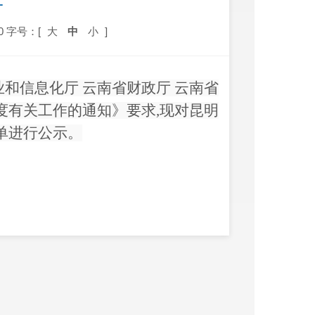
单
0
字号：[
大
中
小
]
业和信息化厅
云南省财政厅
云南省
度有关工作的通知
》
要求
,
现对昆明
单进行公示。