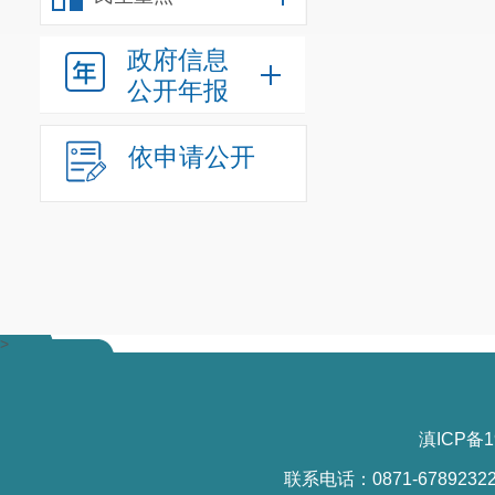
政府信息
公开年报
依申请公开
>
滇ICP备1
联系电话：0871-6789232