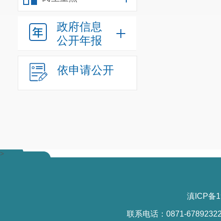
政府信息
公开年报
依申请公开
>
滇ICP备1
联系电话：0871-6789232