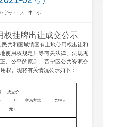
2021-02号）
0
字号：[
大
中
小
]
用权
挂牌
出让成交公示
人民共和国城镇国有土地使用权出让和
地使用权规定》等有关法律、法规规
正、公平的原则。
晋宁区公共资源交
使用权。现将有关情况公示如下：
起
成交价
万
（万
交易方式
竞得人
元）