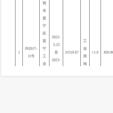
明
市
晋
宁
区
2023-
晋
工
3-23
JN2017-
宁
业
1
至
31510.67
>1.0
850.8
11号
工
用
2023-
业
地
4-6
园
区
二
街
基
地