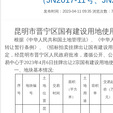
（JN2017-11号、JN
发布时间：2023-04-11 09:35
浏览次数：7
昆明市晋宁区国有建设用地使
根据《中华人民共和国土地管理法》、《中华
转让暂行条例》、《招标拍卖挂牌出让国有建设用
定，经昆明市晋宁区人民政府批准，遵循公开、公
易中心
于
20
23
年
4
月
6
日
挂牌
出让
2
宗国有建设用地
一、地块基本情况
:
土
土
面积
交易
序
地块编
地
交易
地
容积
（平方
价（
号
号
位
时间
用
率
米）
元）
置
途
昆