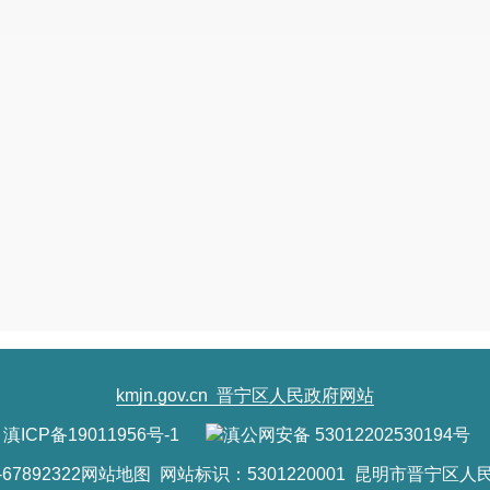
地
二、公示期：
20
23
年
4
月
6
日至
20
23
年
4
月
20
日
三、
上述
宗地双方已签订成交确认书，在
10
同中约定。
四、联系方式
联系单位：昆明市晋宁区自然资源局
单位地址：昆明市晋宁区永乐大街
416号
联系电话：
0871-6780
6217
昆
20
23
年
4
kmjn.gov.cn
晋宁区人民政府网站
滇ICP备19011956号-1
滇公网安备 53012202530194号
7892322
网站地图
网站标识：5301220001 昆明市晋宁区人