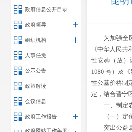
昆明
政府信息公开目录
政府领导
为加强全
组织机构
《中华人民共
人事任免
性安葬（放）
公示公告
1080
号）及《
性公墓价格制
政策解读
定，结合晋宁
会议信息
一、制定
（一）定
政府工作报告
突出公益
政府网站工作年度