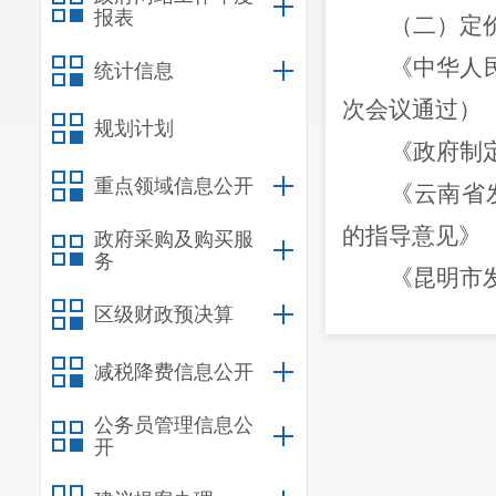
报表
（二）定
《中华人
统计信息
次会议通过）
规划计划
《政府制
重点领域信息公开
《
云南省
的指导意见
》
政府采购及购买服
务
《昆明市
区级财政预决算
南省民政厅关
〔
2015
〕
69
号
减税降费信息公开
《云南省
公务员管理信息公
入政府定价管
开
《昆明市