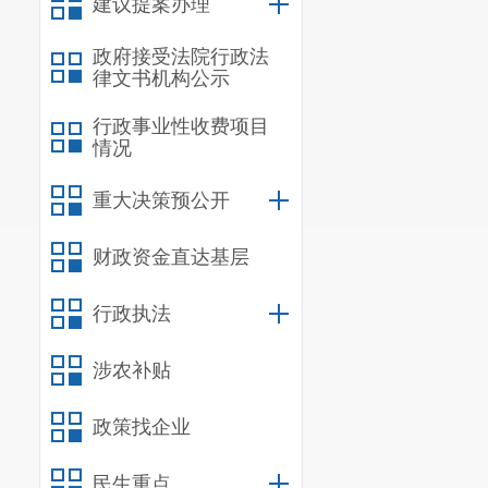
建议提案办理
价格制定工作
政府接受法院行政法
《昆明市
律文书机构公示
《昆明市
行政事业性收费项目
情况
政发〔
2011
〕
4
其他相关
重大决策预公开
二、定价
财政资金直达基层
（一）定
行政执法
晋宁区范
骨灰服务的农
涉农补贴
（二）收
政策找企业
1
.墓位费
民生重点