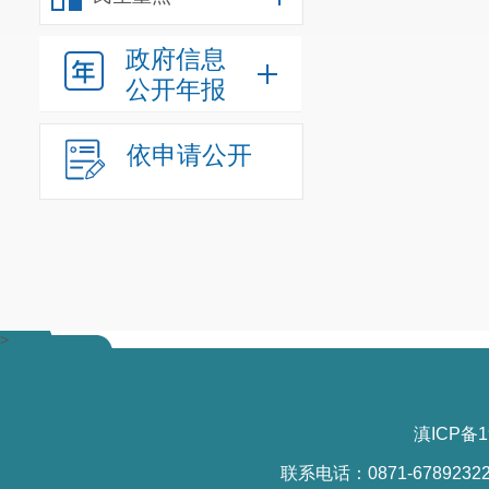
身、碑座、墓
2
.维护管
政府信息
化管养费等费
公开年报
（三）收
依申请公开
晋宁区农
式进行管理。
1
.墓位费
费，单墓最高
制定具体
>
申请，真实提
到农村公益性
滇ICP备1
区发展改革部
联系电话：0871-6789232