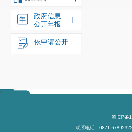
政府信息
公开年报
依申请公开
>
滇ICP备1
联系电话：0871-6789232