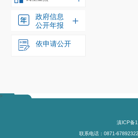
到基层与执法
政府信息
（二）学
公开年报
活动，引导党
威。加强国旗
依申请公开
（三）学
活动，营造浓
好民法典中国
平、诚信等基
>
易流转、维护
典一系列新规
（四）做
滇ICP备1
焦区委、区政
联系电话：0871-6789232