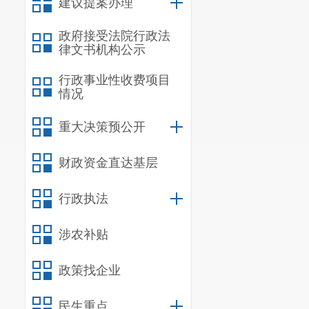
建议提案办理
二、工作
通过持续
政府接受法院行政法
律文书机构公示
员干部运用法
行政事业性收费项目
度、法治精神
情况
营造全社会办
重大决策预公开
三、主要
（一）学
财政资金直达基层
义、丰富内涵
行政执法
法治道路。
重
涉农补贴
学习重点内容
线学习学院、
政策找企业
作用，深化对
民生重点