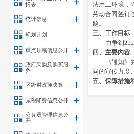
法用工环境，
报表
劳动合同签订
统计信息
题。
三
、工作目标
规划计划
力争到
202
重点领域信息公开
四
、主要内容
《通知》
政府采购及购买服
务
同的宣传力度
五
、保障措施
区级财政预决算
一
是加大
熟悉相关业务
减税降费信息公开
二
是加大政策
公务员管理信息公
的针对性和精
开