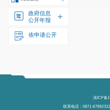
政府信息
公开年报
依申请公开
>
滇ICP备1
联系电话：0871-6789232