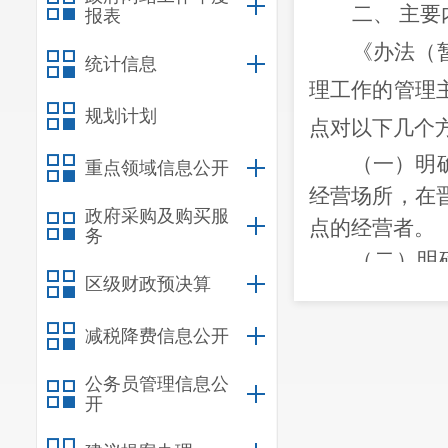
二、
主要
报表
《办法（
统计信息
理
工作的
管理
规划计划
点对以下几个
（一）
明
重点领域信息公开
经营场所，
在
政府采购及购买服
点的经营者。
务
（二）
明
区级财政预决算
门
、
乡镇（街
照各自职责
积
减税降费信息公开
作
。
公务员管理信息公
（三）
明
开
景点运营、
道