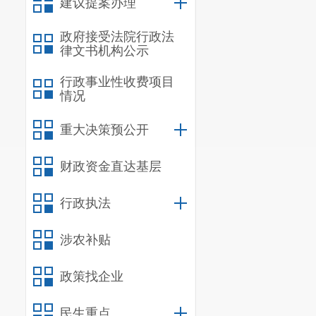
疏导区域
，
流
建议提案办理
（四）
明
政府接受法院行政法
摊
“疏堵结合
律文书机构公示
细化管理，让
行政事业性收费项目
（五）
明
情况
及经营者在经
重大决策预公开
（六）
明
财政资金直达基层
政策链接：
行政执法
关于印发昆明
涉农补贴
政策找企业
民生重点