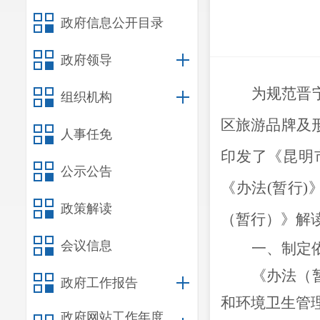
政府信息公开目录
政府领导
为规范
晋
组织机构
区旅游品牌及
人事任免
印发了《
昆明
公示公告
《办法
(暂行)
政策解读
（暂行）》解
会议信息
一、
制定
《办法（
政府工作报告
和环境卫生管
政府网站工作年度