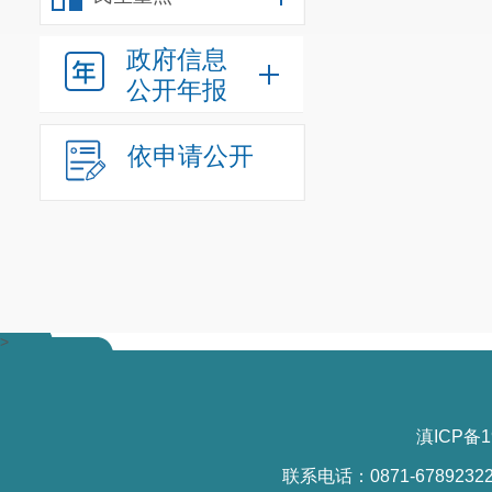
政府信息
公开年报
依申请公开
>
滇ICP备1
联系电话：0871-6789232