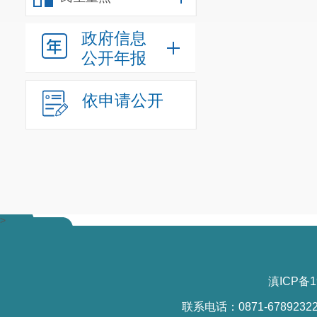
政府信息
公开年报
（二）涉园乡
依申请公开
>
滇ICP备1
联系电话：0871-6789232