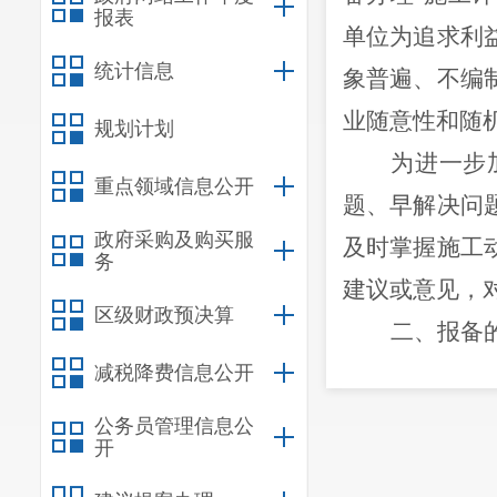
报表
单位为追求利
统计信息
象普遍、不编
业随意性和随
规划计划
为进一步
重点领域信息公开
题、早解决问
政府采购及购买服
及时掌握施工
务
建议或意见，
区级财政预决算
二、
报备
在园区内
减税降费信息公开
他补漏修缮等
公务员管理信息公
开
（一）在