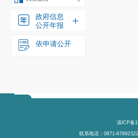
政府信息
公开年报
依申请公开
>
滇ICP备1
联系电话：0871-6789232