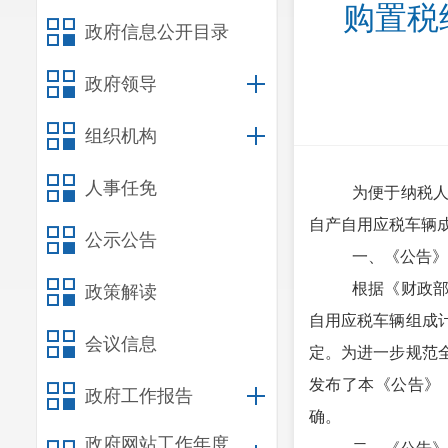
购置税
政府信息公开目录
政府领导
组织机构
人事任免
为便于纳税
自产自用应税车辆
公示公告
一、《公告》
根据
《
财政
政策解读
自用应税车辆
组成
会议信息
定
。
为进一步规范
发布
了本《公告》
政府工作报告
确
。
政府网站工作年度