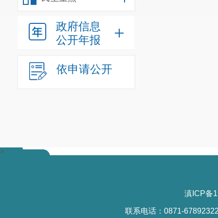
政府信息
公开年报
依申请公开
>
滇ICP备1
联系电话：0871-6789232