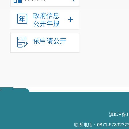
政府信息
公开年报
依申请公开
>
滇ICP备1
联系电话：0871-6789232