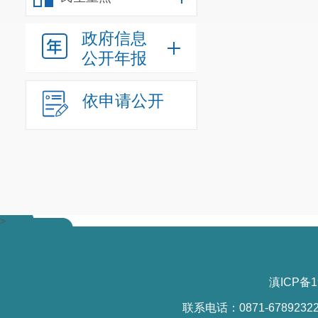
政府信息
公开年报
依申请公开
>
滇ICP备1
联系电话：0871-6789232