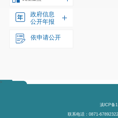
政府信息
公开年报
依申请公开
>
滇ICP备1
联系电话：0871-6789232